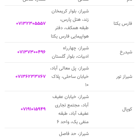
شیراز، بلوار کریمخان
زند، هتل پارس،
فارس یکتا
07132305557
طبقه همکف، دفتر
هواپیمایی فارس یکتا
شیراز، چهارراه
شیدرخ
07137300496
ادبیات، بلوار گلستان
شیراز، پل معالی آباد،
شیراز تور
خیابان ساحلی، پلاک
07136233767
10
شیراز، خیابان عفیف
آباد، مجتمع تجاری
کوپال
07191015949
عفیف آباد، طبقه
منفی یک، واحد 6
شیراز، حد فاصل