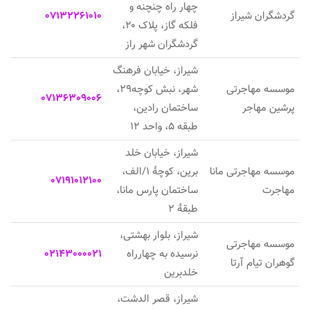
چهار راه چنچنه و
گردشگران شیراز
07132261010
فلکه گاز، پلاک ۲۰،
گردشگران شهر راز
شیراز، خیابان فرهنگ
موسسه مهاجرتی
شهر، نبش کوچه۲۹،
07136309006
پرشین مهاجر
ساختمان رادین،
طبقه ۵، واحد ۱۲
شیراز، خیابان خلد
موسسه مهاجرتی مانا
برین، کوچهٔ ۱/الف،
07191012100
مهاجرت
ساختمان پارس مانا،
طبقهٔ ۲
شیراز، بلوار بهشتی،
موسسه مهاجرتی
نرسیده به چهارراه
02143000021
گوهران تیام آرتا
خلدبرین
شیراز، قصر الدشت،