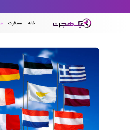
خانه
مسافرت
مه